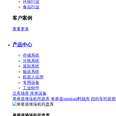
环保行业
食品行业
客户案例
查看更多
产品中心
存储系统
分拣系统
装卸系统
输送系统
机器人应用
专用设备
工业软件
立库场景
库类设备
单巷道堆垛机托盘库
单巷道miniload料箱库
四向车托盘密
单巷道堆垛机托盘库