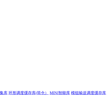
集库
环形调度缓存库(筒仓）
MINI智能库
模组输送调度缓存库